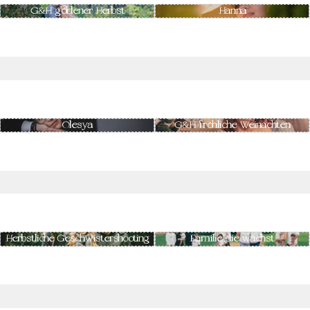
G&H goldener Herbst
Hanna
Olesya
G&H fröhliche Weinachten
Herbstliche Geschwistershooting
Familie, die wächst