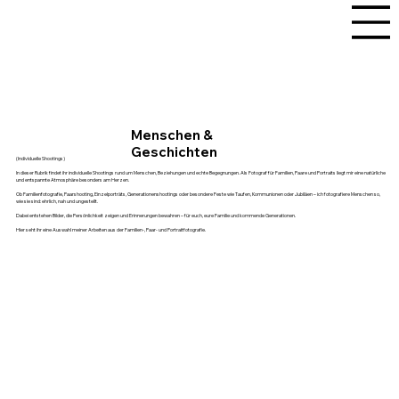
Menschen &
Geschichten
(Individuelle Shootings)
In dieser Rubrik findet ihr individuelle Shootings rund um Menschen, Beziehungen und echte Begegnungen. Als Fotograf für Familien, Paare und Portraits liegt mir eine natürliche
und entspannte Atmosphäre besonders am Herzen.
Ob Familienfotografie, Paarshooting, Einzelporträts, Generationenshootings oder besondere Feste wie Taufen, Kommunionen oder Jubiläen – ich fotografiere Menschen so,
wie sie sind: ehrlich, nah und ungestellt.
Dabei entstehen Bilder, die Persönlichkeit zeigen und Erinnerungen bewahren – für euch, eure Familie und kommende Generationen.
Hier seht ihr eine Auswahl meiner Arbeiten aus der Familien-, Paar- und Portraitfotografie.