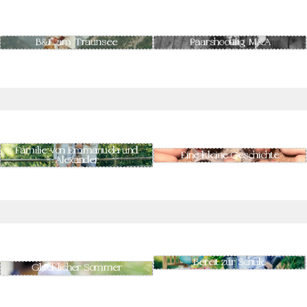
B&E am Traunsee
Paarshooting M&A
Familie von Emmanuela und
Eine kleine Geschichte
Alexander
Bereit zur Schule
Glücklicher Sommer