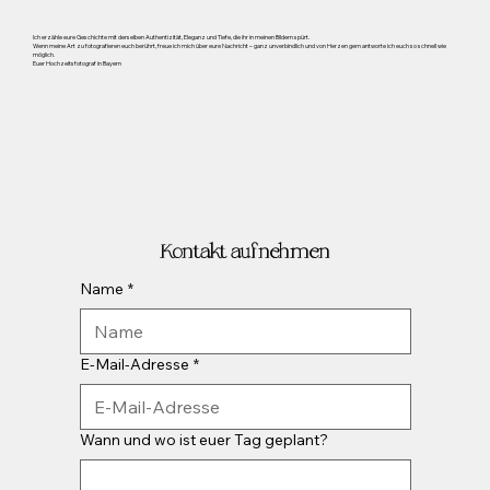
Ich erzähle eure Geschichte mit derselben Authentizität, Eleganz und Tiefe, die ihr in meinen Bildern spürt.
Wenn meine Art zu fotografieren euch berührt, freue ich mich über eure Nachricht – ganz unverbindlich und von Herzen gern antworte ich euch so schnell wie
möglich.
Euer Hochzeitsfotograf in Bayern
Kontakt aufnehmen
Name
*
E-Mail-Adresse
*
Wann und wo ist euer Tag geplant?