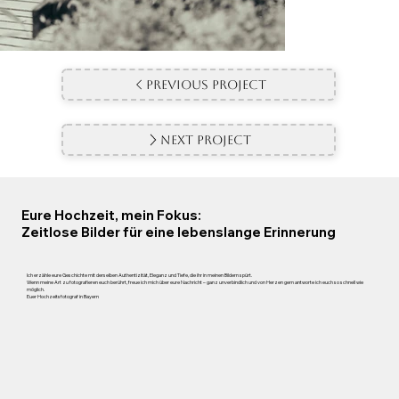
Previous Project
Next Project
Eure Hochzeit, mein Fokus:
Zeitlose Bilder für eine lebenslange Erinnerung
Ich erzähle eure Geschichte mit derselben Authentizität, Eleganz und Tiefe, die ihr in meinen Bildern spürt.
Wenn meine Art zu fotografieren euch berührt, freue ich mich über eure Nachricht – ganz unverbindlich und von Herzen gern antworte ich euch so schnell wie
möglich.
Euer Hochzeitsfotograf in Bayern