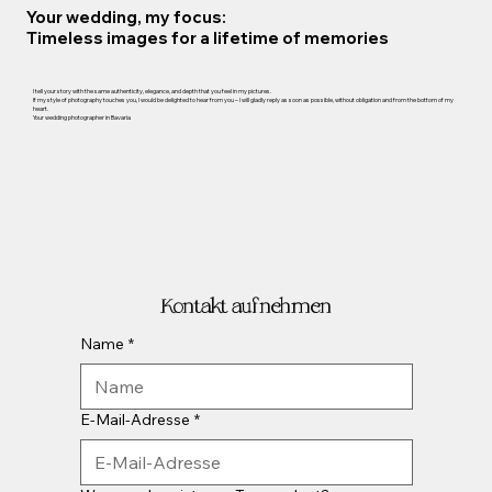
Your wedding, my focus:
Timeless images for a lifetime of memories
I tell your story with the same authenticity, elegance, and depth that you feel in my pictures.
If my style of photography touches you, I would be delighted to hear from you – I will gladly reply as soon as possible, without obligation and from the bottom of my
heart.
Your wedding photographer in Bavaria
Kontakt aufnehmen
Name
*
E-Mail-Adresse
*