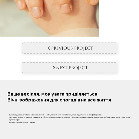
Previous Project
Next Project
Ваше весілля, моя увага приділяється:
Вічні зображення для спогадів на все життя
Я розповідаю вашу історію з такою ж автентичністю, елегантністю та глибиною, яку ви відчуваєте на моїх фотографіях.
Якщо мій стиль фотографії вас торкнеться, я буду радий почути вашу думку – я із задоволенням відповім якомога швидше, без жодних зобов’язань та від
щирого серця.
Ваш весільний фотограф у Баварії