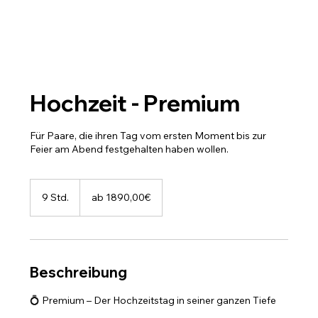
Hochzeit - Premium
Für Paare, die ihren Tag vom ersten Moment bis zur
Feier am Abend festgehalten haben wollen.
ab
1890,00€
9 Std.
9
ab 1890,00€
S
t
d
.
Beschreibung
💍 Premium – Der Hochzeitstag in seiner ganzen Tiefe