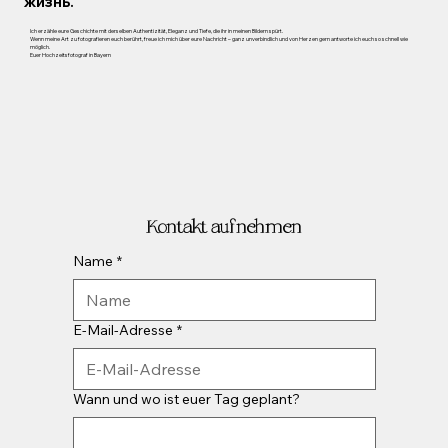
жизнь.
Ich erzähle eure Geschichte mit derselben Authentizität, Eleganz und Tiefe, die ihr in meinen Bildern spürt.
Wenn meine Art zu fotografieren euch berührt, freue ich mich über eure Nachricht – ganz unverbindlich und von Herzen gern antworte ich euch so schnell wie
möglich.
Euer Hochzeitsfotograf in Bayern
Kontakt aufnehmen
Name
*
E-Mail-Adresse
*
Wann und wo ist euer Tag geplant?